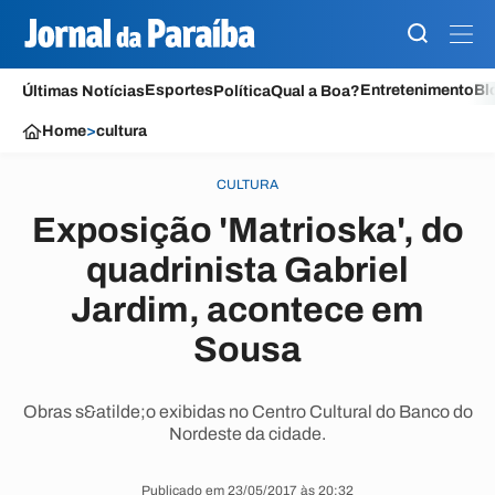
Esportes
Entretenimento
Bl
Últimas Notícias
Política
Qual a Boa?
Home
>
cultura
CULTURA
Exposição 'Matrioska', do
quadrinista Gabriel
Jardim, acontece em
Sousa
Obras s&atilde;o exibidas no Centro Cultural do Banco do
Nordeste da cidade.
Publicado em 23/05/2017 às 20:32