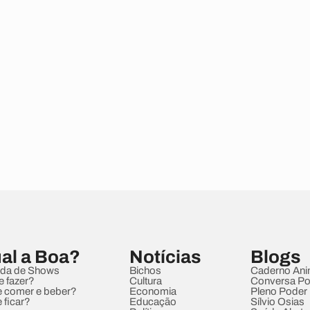
al a Boa?
Notícias
Blogs
da de Shows
Bichos
Caderno Ani
e fazer?
Cultura
Conversa Pol
 comer e beber?
Economia
Pleno Poder
 ficar?
Educação
Sílvio Osias