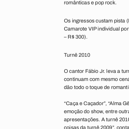
românticas e pop rock.
Os ingressos custam pista (
Camarote VIP individual por
– R$ 300).
Turnê 2010
O cantor Fábio Jr. leva a tu
continuam com mesmo cenári
dão todo o toque de romant
“Caça e Caçador”, “Alma Gê
emoção do show, entre outr
apresentações. A turnê 201
coisas da turnê 2009”, cont