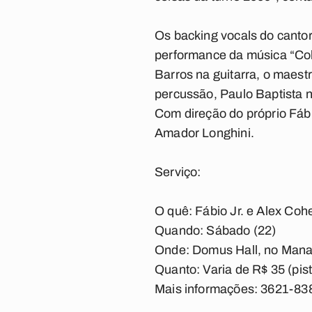
Os backing vocals do cantor
performance da música “Cole
Barros na guitarra, o maest
percussão, Paulo Baptista n
Com direção do próprio Fábi
Amador Longhini.
Serviço:
O quê
: Fábio Jr. e Alex Coh
Quando
: Sábado (22)
Onde
: Domus Hall, no Man
Quanto:
Varia de R$ 35 (pis
Mais informações:
3621-83