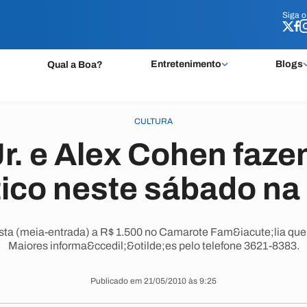
Siga 
Siga 
Entretenimento
Blogs
Qual a Boa?
CULTURA
Jr. e Alex Cohen faz
ico neste sábado na 
ista (meia-entrada) a R$ 1.500 no Camarote Fam&iacute;lia que
Maiores informa&ccedil;&otilde;es pelo telefone 3621-8383.
Publicado em 21/05/2010 às 9:25