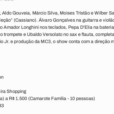
, Aldo Gouveia, Márcio Silva, Moises Tristão e Wilber S
ção” (Cassiano). Álvaro Gonçalves na guitarra e violão
ro Amador Longhini nos teclados, Pepa D'Elia na bateri
o trompete e Ubaldo Versolato no sax e flauta, comple
o Jr. e produção da MC3, o show conta com a direção m
en
aíra Shopping
ta) a R$ 1.500 (Camarote Família - 10 pessoas)
83