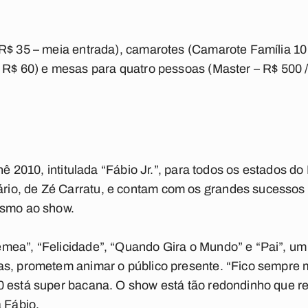
R$ 35 – meia entrada), camarotes (Camarote Família 10
 R$ 60) e mesas para quatro pessoas (Master – R$ 500 
rnê 2010, intitulada “Fábio Jr.”, para todos os estados d
o, de Zé Carratu, e contam com os grandes sucessos d
ismo ao show.
mea”, “Felicidade”, “Quando Gira o Mundo” e “Pai”, 
as, prometem animar o público presente. “Fico sempre 
0 está super bacana. O show está tão redondinho que r
a Fábio.