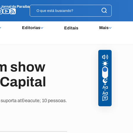
o
o
Jornal da Paraíba
Jornal da Paraíba
Editorias
Mais
Editais
em show
Capital
 suporta at&eacute; 10 pessoas.