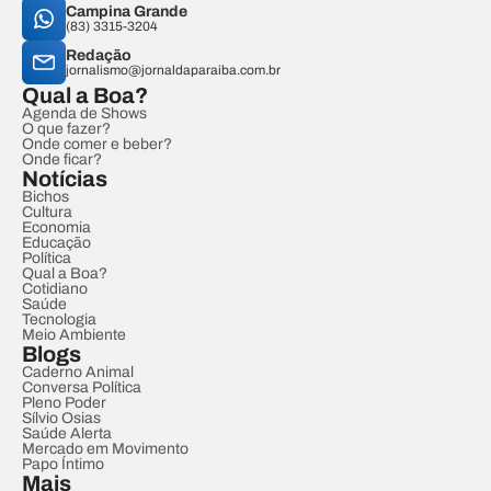
Campina Grande
(83) 3315-3204
Redação
jornalismo@jornaldaparaiba.com.br
Qual a Boa?
Agenda de Shows
O que fazer?
Onde comer e beber?
Onde ficar?
Notícias
Bichos
Cultura
Economia
Educação
Política
Qual a Boa?
Cotidiano
Saúde
Tecnologia
Meio Ambiente
Blogs
Caderno Animal
Conversa Política
Pleno Poder
Sílvio Osias
Saúde Alerta
Mercado em Movimento
Papo Íntimo
Mais