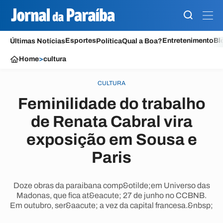
Esportes
Entretenimento
Bl
Últimas Notícias
Política
Qual a Boa?
Home
>
cultura
CULTURA
Feminilidade do trabalho
de Renata Cabral vira
exposição em Sousa e
Paris
Doze obras da paraibana comp&otilde;em Universo das
Madonas, que fica at&eacute; 27 de junho no CCBNB.
Em outubro, ser&aacute; a vez da capital francesa.&nbsp;