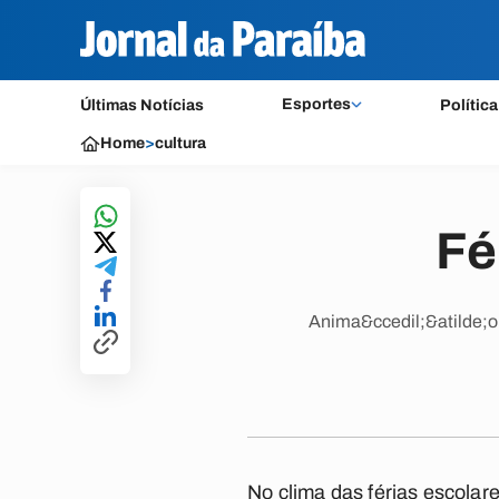
Esportes
Últimas Notícias
Política
Home
>
cultura
Fé
Anima&ccedil;&atilde;o 
No clima das férias escola