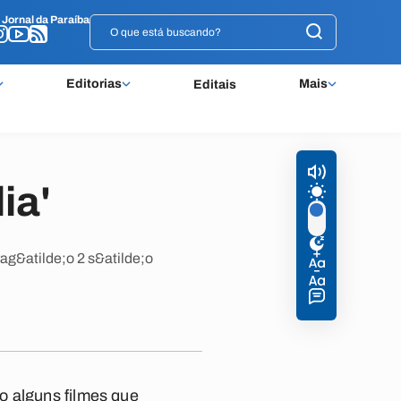
o
o
Jornal da Paraíba
Jornal da Paraíba
Editorias
Mais
Editais
ia'
ag&atilde;o 2 s&atilde;o
o alguns filmes que