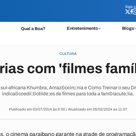
Siga 
Siga 
Entretenimento
Blogs
Qual a Boa?
CULTURA
rias com 'filmes famíl
sul-africana Khumbra, Amaz&ocirc;nia e Como Treinar o seu Dr
indica&ccedil;&otilde;es de filmes para toda a fam&iacute;lia.
Publicado em 03/07/2014 às 6:00 | Atualizado em 05/02/2024 às 11:07
res, o cinema paraibano garante na grade de programaçã