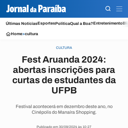
Esportes
Entretenimento
Bl
Últimas Notícias
Política
Qual a Boa?
Home
>
cultura
CULTURA
Fest Aruanda 2024:
abertas inscrições para
curtas de estudantes da
UFPB
Festival acontecerá em dezembro deste ano, no
Cinépolis do Manaíra Shopping.
Publicado em 30/09/2024 às 10:27