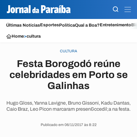
Esportes
Entretenimento
Bl
Últimas Notícias
Política
Qual a Boa?
Home
>
cultura
CULTURA
Festa Borogodó reúne
celebridades em Porto se
Galinhas
Hugo Gloss, Yanna Lavigne, Bruno Gissoni, Kadu Dantas,
Caio Braz, Leo Picon marcaram presen&ccedil;a na festa.
Publicado em 06/11/2017 às 8:22