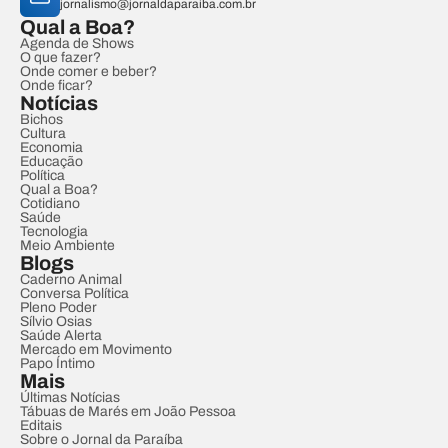
jornalismo@jornaldaparaiba.com.br
Qual a Boa?
Agenda de Shows
O que fazer?
Onde comer e beber?
Onde ficar?
Notícias
Bichos
Cultura
Economia
Educação
Política
Qual a Boa?
Cotidiano
Saúde
Tecnologia
Meio Ambiente
Blogs
Caderno Animal
Conversa Política
Pleno Poder
Sílvio Osias
Saúde Alerta
Mercado em Movimento
Papo Íntimo
Mais
Últimas Notícias
Tábuas de Marés em João Pessoa
Editais
Sobre o Jornal da Paraíba