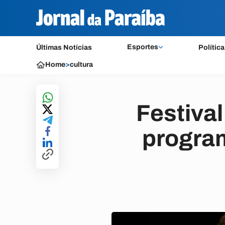
Esportes
Últimas Notícias
Política
Home
>
cultura
Festiva
program