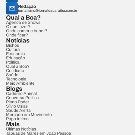
Redação
jornalismo@jornaldaparaiba.com.br
Qual a Boa?
Agenda de Shows
O que fazer?
Onde comer e beber?
Onde ficar?
Notícias
Bichos
Cultura
Economia
Educação
Política
Qual a Boa?
Cotidiano
Saúde
Tecnologia
Meio Ambiente
Blogs
Caderno Animal
Conversa Política
Pleno Poder
Sílvio Osias
Saúde Alerta
Mercado em Movimento
Papo Íntimo
Mais
Últimas Notícias
Tábuas de Marés em João Pessoa