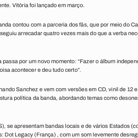
nte. Vitória foi lançado em março.
nda contou com a parceria dos fãs, que por meio do Cat
nseguiu arrecadar quatro vezes mais do que a verba ne
a passa por um novo momento: “Fazer o álbum independe
coisa acontecer e deu tudo certo”.
ernando Sanchez e vem com versões em CD, vinil de 12 e
ostura política da banda, abordando temas como desones
S), se apresentam bandas locais e de vários Estados (co
is: Dot Legacy (França) , com um som levemente desre