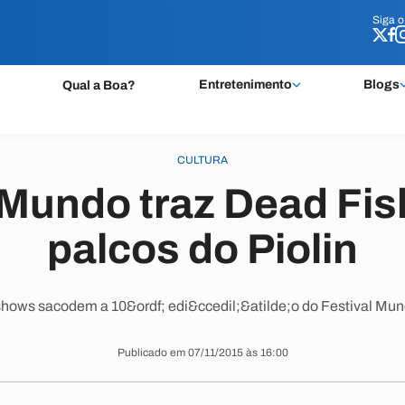
Siga 
Siga 
Entretenimento
Blogs
Qual a Boa?
CULTURA
 Mundo traz Dead Fis
palcos do Piolin
shows sacodem a 10&ordf; edi&ccedil;&atilde;o do Festival Mu
Publicado em 07/11/2015 às 16:00