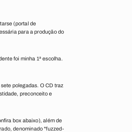
arse (portal de
cessária para a produção do
nte foi minha 1ª escolha.
 sete polegadas. O CD traz
tidade, preconceito e
nfira box abaixo), além de
grado, denominado "fuzzed-