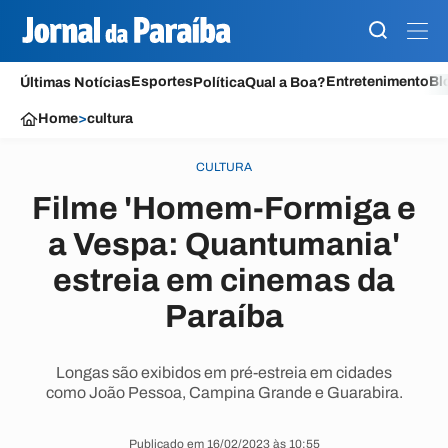
Esportes
Entretenimento
Bl
Últimas Notícias
Política
Qual a Boa?
Home
>
cultura
CULTURA
Filme 'Homem-Formiga e
a Vespa: Quantumania'
estreia em cinemas da
Paraíba
Longas são exibidos em pré-estreia em cidades
como João Pessoa, Campina Grande e Guarabira.
Publicado em 16/02/2023 às 10:55