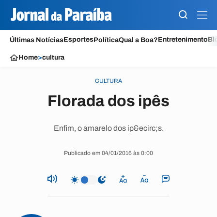
Esportes
Entretenimento
Bl
Últimas Notícias
Política
Qual a Boa?
Home
>
cultura
CULTURA
Florada dos ipês
Enfim, o amarelo dos ip&ecirc;s.
Publicado em 04/01/2016 às 0:00