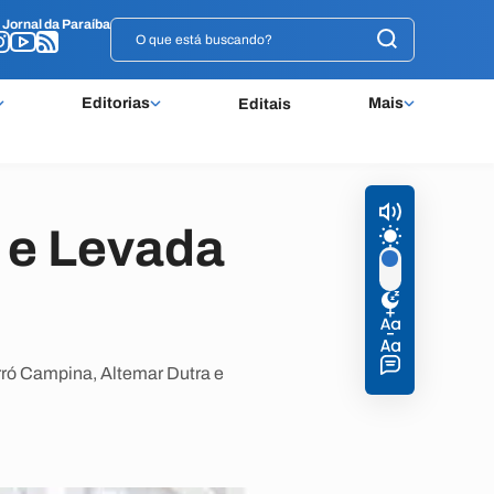
o
o
Jornal da Paraíba
Jornal da Paraíba
Editorias
Mais
Editais
 e Levada
orró Campina, Altemar Dutra e