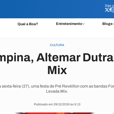
Siga 
Siga 
Entretenimento
Blogs
Qual a Boa?
CULTURA
mpina, Altemar Dutra
Mix
 sexta-feira (27), uma festa de Pré Revéillon com as bandas F
Levada Mix.
Publicado em 29/12/2019 às 9:13