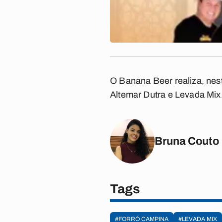
O Banana Beer realiza, nest
Altemar Dutra e Levada Mix
Bruna Couto
Tags
#FORRÓ CAMPINA
#LEVADA MIX