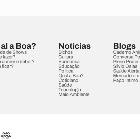
al a Boa?
Notícias
Blogs
da de Shows
Bichos
Caderno Ani
e fazer?
Cultura
Conversa Pol
 comer e beber?
Economia
Pleno Poder
 ficar?
Educação
Sílvio Osias
Política
Saúde Alerta
Qual a Boa?
Mercado em
Cotidiano
Papo Íntimo
Saúde
Tecnologia
Meio Ambiente