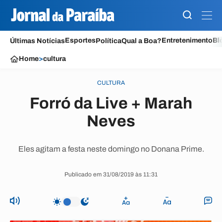
Esportes
Entretenimento
Bl
Últimas Notícias
Política
Qual a Boa?
Home
>
cultura
CULTURA
Forró da Live + Marah
Neves
Eles agitam a festa neste domingo no Donana Prime.
Publicado em 31/08/2019 às 11:31