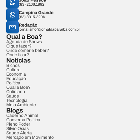
João Pessoa
(83) 2106.1892
Campina Grande
(83) 3315-3204
Redação
jornalismo@jornaldaparaiba.com.br
Qual a Boa?
Agenda de Shows
O que fazer?
Onde comer e beber?
Onde ficar?
Notícias
Bichos
Cultura
Economia
Educação
Política
Qual a Boa?
Cotidiano
Saúde
Tecnologia
Meio Ambiente
Blogs
Caderno Animal
Conversa Política
Pleno Poder
Sílvio Osias
Saúde Alerta
Mercado em Movimento