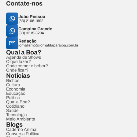
Contate-nos
João Pessoa
(83) 2106.1892
Campina Grande
(83) 3315-3204
Redação
jornalismo@jornaldaparaiba.com.br
Qual a Boa?
Agenda de Shows
O que fazer?
Onde comer e beber?
Onde ficar?
Notícias
Bichos
Cultura
Economia
Educação
Política
Qual a Boa?
Cotidiano
Saúde
Tecnologia
Meio Ambiente
Blogs
Caderno Animal
Conversa Política