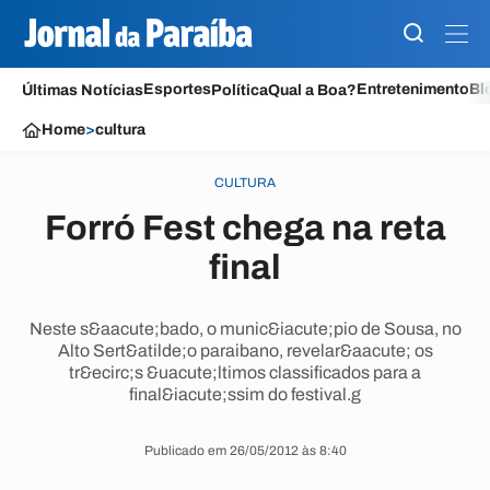
Esportes
Entretenimento
Bl
Últimas Notícias
Política
Qual a Boa?
Home
>
cultura
CULTURA
Forró Fest chega na reta
final
Neste s&aacute;bado, o munic&iacute;pio de Sousa, no
Alto Sert&atilde;o paraibano, revelar&aacute; os
tr&ecirc;s &uacute;ltimos classificados para a
final&iacute;ssim do festival.g
Publicado em 26/05/2012 às 8:40