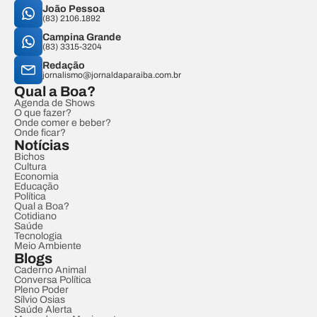
João Pessoa
(83) 2106.1892
Campina Grande
(83) 3315-3204
Redação
jornalismo@jornaldaparaiba.com.br
Qual a Boa?
Agenda de Shows
O que fazer?
Onde comer e beber?
Onde ficar?
Notícias
Bichos
Cultura
Economia
Educação
Política
Qual a Boa?
Cotidiano
Saúde
Tecnologia
Meio Ambiente
Blogs
Caderno Animal
Conversa Política
Pleno Poder
Sílvio Osias
Saúde Alerta