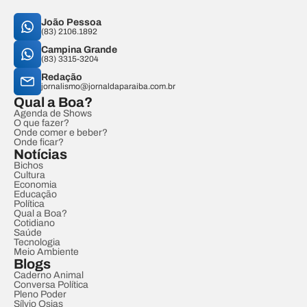
João Pessoa
(83) 2106.1892
Campina Grande
(83) 3315-3204
Redação
jornalismo@jornaldaparaiba.com.br
Qual a Boa?
Agenda de Shows
O que fazer?
Onde comer e beber?
Onde ficar?
Notícias
Bichos
Cultura
Economia
Educação
Política
Qual a Boa?
Cotidiano
Saúde
Tecnologia
Meio Ambiente
Blogs
Caderno Animal
Conversa Política
Pleno Poder
Sílvio Osias