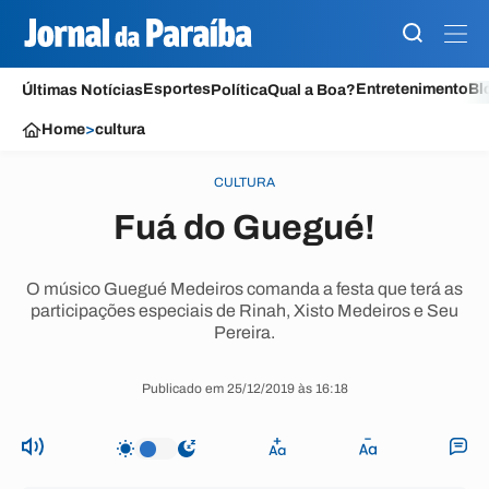
Esportes
Entretenimento
Bl
Últimas Notícias
Política
Qual a Boa?
Home
>
cultura
CULTURA
Fuá do Guegué!
O músico Guegué Medeiros comanda a festa que terá as
participações especiais de Rinah, Xisto Medeiros e Seu
Pereira.
Publicado em 25/12/2019 às 16:18