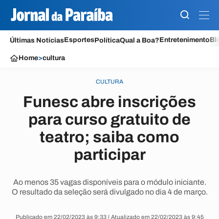
Esportes
Entretenimento
Bl
Últimas Notícias
Política
Qual a Boa?
Home
>
cultura
CULTURA
Funesc abre inscrições
para curso gratuito de
teatro; saiba como
participar
Ao menos 35 vagas disponíveis para o módulo iniciante.
O resultado da seleção será divulgado no dia 4 de março.
Publicado em 22/02/2023 às 9:33 | Atualizado em 22/02/2023 às 9:45