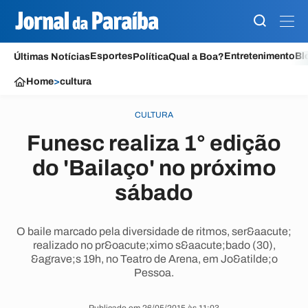
Esportes
Entretenimento
Bl
Últimas Notícias
Política
Qual a Boa?
Home
>
cultura
CULTURA
Funesc realiza 1° edição
do 'Bailaço' no próximo
sábado
O baile marcado pela diversidade de ritmos, ser&aacute;
realizado no pr&oacute;ximo s&aacute;bado (30),
&agrave;s 19h, no Teatro de Arena, em Jo&atilde;o
Pessoa.