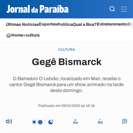
Esportes
Entretenimento
Bl
Últimas Notícias
Política
Qual a Boa?
Home
>
cultura
CULTURA
Gegê Bismarck
O Balneário O Lebrão, localizado em Mari, recebe o
cantor Gegê Bismarck para um show animado na tarde
deste domingo.
Publicado em 09/01/2020 às 18:16