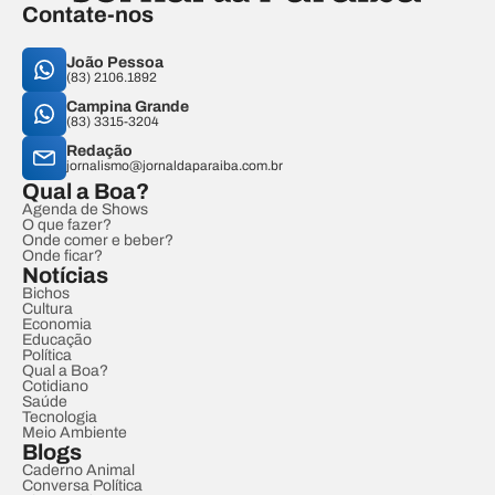
Contate-nos
João Pessoa
(83) 2106.1892
Campina Grande
(83) 3315-3204
Redação
jornalismo@jornaldaparaiba.com.br
Qual a Boa?
Agenda de Shows
O que fazer?
Onde comer e beber?
Onde ficar?
Notícias
Bichos
Cultura
Economia
Educação
Política
Qual a Boa?
Cotidiano
Saúde
Tecnologia
Meio Ambiente
Blogs
Caderno Animal
Conversa Política