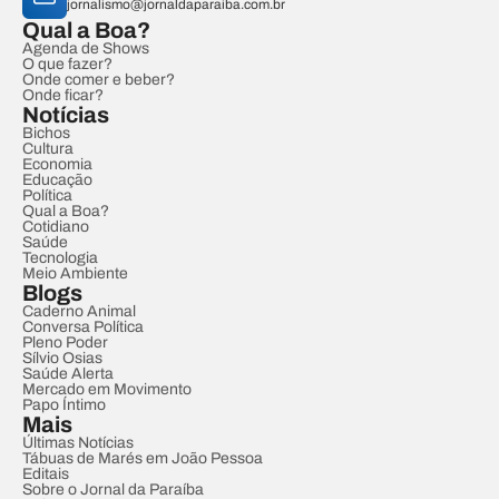
jornalismo@jornaldaparaiba.com.br
Qual a Boa?
Agenda de Shows
O que fazer?
Onde comer e beber?
Onde ficar?
Notícias
Bichos
Cultura
Economia
Educação
Política
Qual a Boa?
Cotidiano
Saúde
Tecnologia
Meio Ambiente
Blogs
Caderno Animal
Conversa Política
Pleno Poder
Sílvio Osias
Saúde Alerta
Mercado em Movimento
Papo Íntimo
Mais
Últimas Notícias
Tábuas de Marés em João Pessoa
Editais
Sobre o Jornal da Paraíba