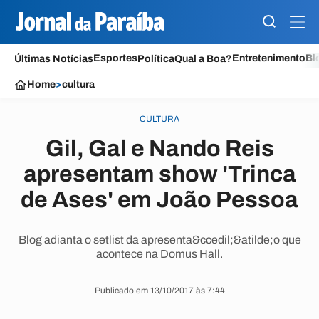
Esportes
Entretenimento
Bl
Últimas Notícias
Política
Qual a Boa?
Home
>
cultura
CULTURA
Gil, Gal e Nando Reis
apresentam show 'Trinca
de Ases' em João Pessoa
Blog adianta o setlist da apresenta&ccedil;&atilde;o que
acontece na Domus Hall.
Publicado em 13/10/2017 às 7:44