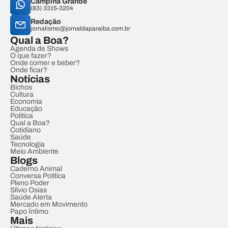
Campina Grande
(83) 3315-3204
Redação
jornalismo@jornaldaparaiba.com.br
Qual a Boa?
Agenda de Shows
O que fazer?
Onde comer e beber?
Onde ficar?
Notícias
Bichos
Cultura
Economia
Educação
Política
Qual a Boa?
Cotidiano
Saúde
Tecnologia
Meio Ambiente
Blogs
Caderno Animal
Conversa Política
Pleno Poder
Sílvio Osias
Saúde Alerta
Mercado em Movimento
Papo Íntimo
Mais