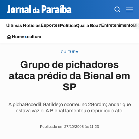
Esportes
Entretenimento
Bl
Últimas Notícias
Política
Qual a Boa?
Home
>
cultura
CULTURA
Grupo de pichadores
ataca prédio da Bienal em
SP
A picha&ccedil;&atilde;o ocorreu no 2&ordm; andar, que
estava vazio. A Bienal lamentou e repudiou o ato.
Publicado em 27/10/2008 às 11:23