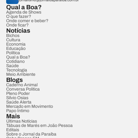
jornalismo@jornaldaparaiba.com.br
Qual a Boa?
Agenda de Shows
O que fazer?
Onde comer e beber?
Onde ficar?
Notícias
Bichos
Cultura
Economia
Educação
Política
Qual a Boa?
Cotidiano
Saúde
Tecnologia
Meio Ambiente
Blogs
Caderno Animal
Conversa Política
Pleno Poder
Sílvio Osias
Saúde Alerta
Mercado em Movimento
Papo Íntimo
Mais
Últimas Notícias
Tábuas de Marés em João Pessoa
Editais
Sobre o Jornal da Paraíba