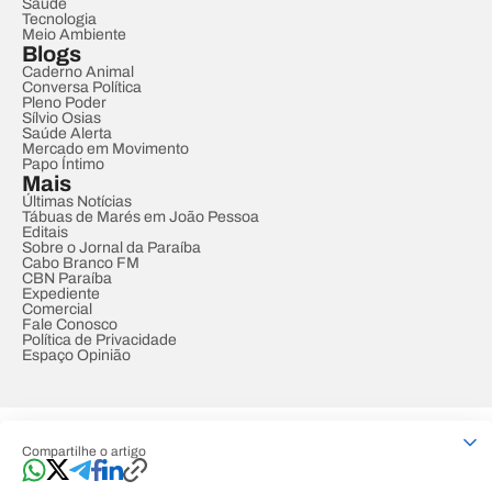
Saúde
Tecnologia
Meio Ambiente
Blogs
Caderno Animal
Conversa Política
Pleno Poder
Sílvio Osias
Saúde Alerta
Mercado em Movimento
Papo Íntimo
Mais
Últimas Notícias
Tábuas de Marés em João Pessoa
Editais
Sobre o Jornal da Paraíba
Cabo Branco FM
CBN Paraíba
Expediente
Comercial
Fale Conosco
Política de Privacidade
Espaço Opinião
© REDE PARAÍBA DE COMUNICAÇÃO
Compartilhe o artigo
Developed by
Designed by