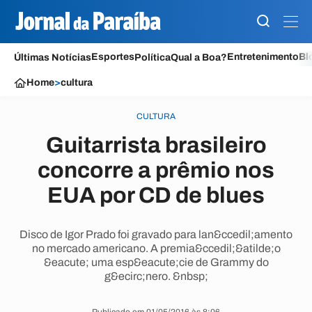
Esportes
Entretenimento
Bl
Últimas Notícias
Política
Qual a Boa?
Home
>
cultura
CULTURA
Guitarrista brasileiro
concorre a prêmio nos
EUA por CD de blues
Disco de Igor Prado foi gravado para lan&ccedil;amento
no mercado americano. A premia&ccedil;&atilde;o
&eacute; uma esp&eacute;cie de Grammy do
g&ecirc;nero. &nbsp;