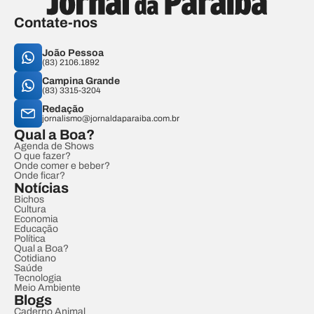
Contate-nos
João Pessoa
(83) 2106.1892
Campina Grande
(83) 3315-3204
Redação
jornalismo@jornaldaparaiba.com.br
Qual a Boa?
Agenda de Shows
O que fazer?
Onde comer e beber?
Onde ficar?
Notícias
Bichos
Cultura
Economia
Educação
Política
Qual a Boa?
Cotidiano
Saúde
Tecnologia
Meio Ambiente
Blogs
Caderno Animal