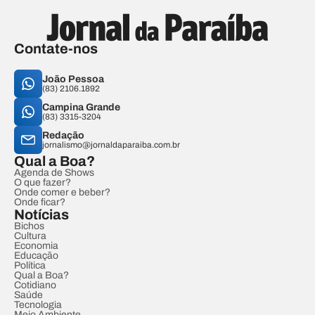
Contate-nos
João Pessoa
(83) 2106.1892
Campina Grande
(83) 3315-3204
Redação
jornalismo@jornaldaparaiba.com.br
Qual a Boa?
Agenda de Shows
O que fazer?
Onde comer e beber?
Onde ficar?
Notícias
Bichos
Cultura
Economia
Educação
Política
Qual a Boa?
Cotidiano
Saúde
Tecnologia
Meio Ambiente