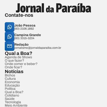
Contate-nos
João Pessoa
(83) 2106.1892
Campina Grande
(83) 3315-3204
Redação
jornalismo@jornaldaparaiba.com.br
Qual a Boa?
Agenda de Shows
O que fazer?
Onde comer e beber?
Onde ficar?
Notícias
Bichos
Cultura
Economia
Educação
Política
Qual a Boa?
Cotidiano
Saúde
Tecnologia
Meio Ambiente