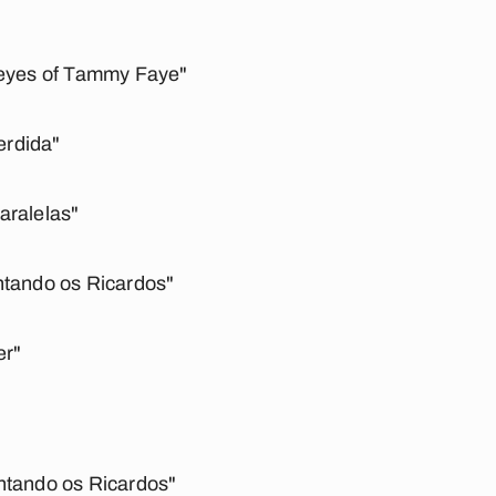
 eyes of Tammy Faye"
perdida"
aralelas"
ntando os Ricardos"
er"
ntando os Ricardos"