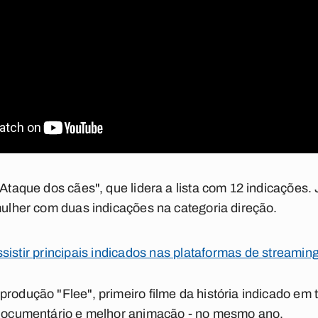
"Ataque dos cães", que lidera a lista com 12 indicações
 mulher com duas indicações na categoria direção.
sistir principais indicados nas plataformas de streamin
rodução "Flee", primeiro filme da história indicado em 
r documentário e melhor animação - no mesmo ano.