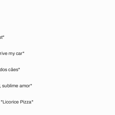
st"
ive my car"
dos cães"
, sublime amor"
"Licorice Pizza"