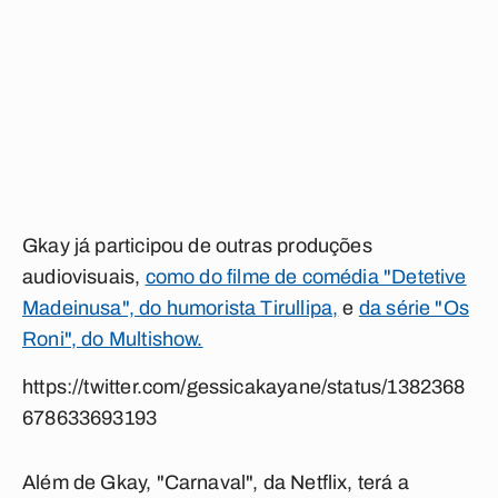
Gkay já participou de outras produções
audiovisuais,
como do filme de comédia "Detetive
Madeinusa", do humorista Tirullipa,
e
da série "Os
Roni", do Multishow.
https://twitter.com/gessicakayane/status/1382368
678633693193
Além de Gkay, "Carnaval", da Netflix, terá a