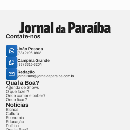
Contate-nos
João Pessoa
(83) 2106.1892
Campina Grande
(83) 3315-3204
Redação
jornalismo@jornaldaparaiba.com.br
Qual a Boa?
Agenda de Shows
O que fazer?
Onde comer e beber?
Onde ficar?
Notícias
Bichos
Cultura
Economia
Educação
Política
Qual a Boa?