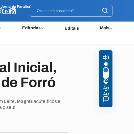
o
o
Jornal da Paraíba
Jornal da Paraíba
Editorias
Mais
Editais
 Inicial,
 de Forró
om Leite, Magn&iacute;ficos e
 o seu!