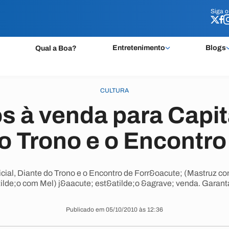
Siga 
Siga 
Entretenimento
Blogs
Qual a Boa?
CULTURA
s à venda para Capital
o Trono e o Encontro
icial, Diante do Trono e o Encontro de Forr&oacute; (Mastruz c
ilde;o com Mel) j&aacute; est&atilde;o &agrave; venda. Garanta
Publicado em 05/10/2010 às 12:36