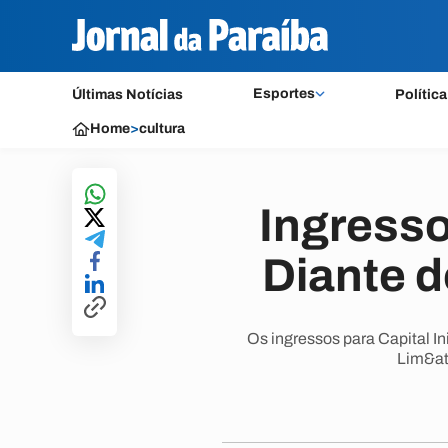
Esportes
Últimas Notícias
Política
Home
>
cultura
Ingresso
Diante d
Os ingressos para Capital In
Lim&at