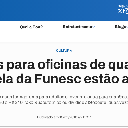
Siga 
Siga 
Entretenimento
Blogs
Qual a Boa?
CULTURA
s para oficinas de qu
la da Funesc estão 
m duas turmas, uma para adultos e jovens, e outra para crian&cc
60 e R$ 240, taxa &uacute;nica ou dividido at&eacute; duas ve
Publicado em 15/02/2016 às 11:27