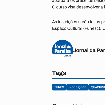
abordará os preceitos básic
O curso visa desenvolver a l
As inscrições serão feitas 
Espaço Cultural (Funesc). O
Jornal da Pa
Tags
FUNES
INSCRIÇÕES
QUADRIN