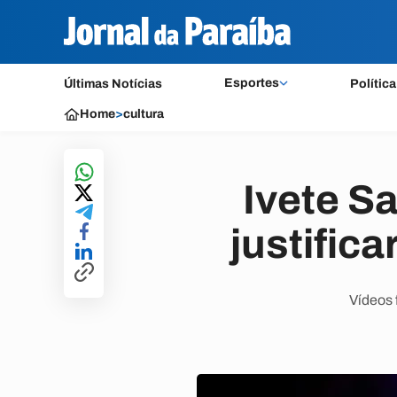
Esportes
Últimas Notícias
Política
Home
>
cultura
Ivete S
justific
Vídeos 