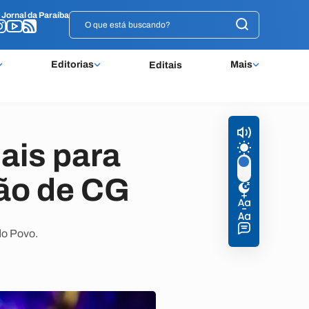
o
o
Jornal da Paraíba
Jornal da Paraíba
Editorias
Mais
Editais
ais para
oão de CG
do Povo.