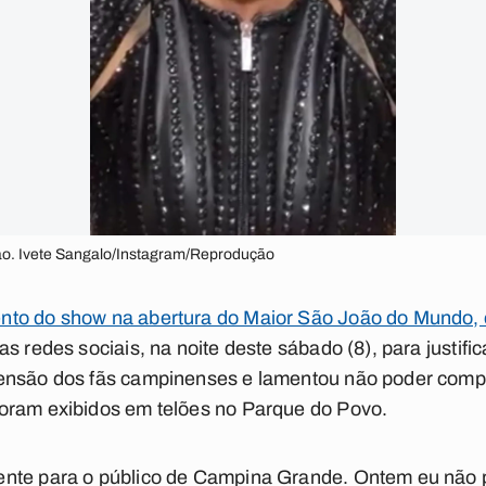
o. Ivete Sangalo/Instagram/Reprodução
nto do show na abertura do Maior São João do Mundo
s redes sociais, na noite deste sábado (8), para justific
eensão dos fãs campinenses e lamentou não poder comp
oram exibidos em telões no Parque do Povo.
nte para o público de Campina Grande. Ontem eu não p