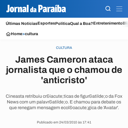
Esportes
Entretenimento
Bl
Últimas Notícias
Política
Qual a Boa?
Home
>
cultura
CULTURA
James Cameron ataca
jornalista que o chamou de
'anticristo'
Cineasta retribuiu cr&iacute;ticas de figur&atilde;o da Fox
News com um palavr&atilde;o. E chamou para debate os
que renegam mensagem ecol&oacute;gica de 'Avatar'.
Publicado em 24/03/2010 às 17:41