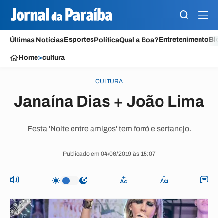
Esportes
Entretenimento
Bl
Últimas Notícias
Política
Qual a Boa?
Home
>
cultura
CULTURA
Janaína Dias + João Lima
Festa 'Noite entre amigos' tem forró e sertanejo.
Publicado em 04/06/2019 às 15:07