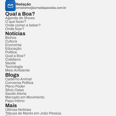
Redação
jornalismo@jornaldaparaiba.com.br
Qual a Boa?
Agenda de Shows
O que fazer?
Onde comer e beber?
Onde ficar?
Notícias
Bichos
Cultura
Economia
Educação
Política
Qual a Boa?
Cotidiano
Saúde
Tecnologia
Meio Ambiente
Blogs
Caderno Animal
Conversa Política
Pleno Poder
Sílvio Osias
Saúde Alerta
Mercado em Movimento
Papo Íntimo
Mais
Últimas Notícias
Tábuas de Marés em João Pessoa