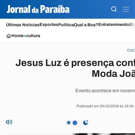
Esportes
Entretenimento
Bl
Últimas Notícias
Política
Qual a Boa?
Home
>
cultura
CUL
Jesus Luz é presença con
Moda Jo
Evento acontece em novembr
Publicado em 24/10/2018 às 16:54 