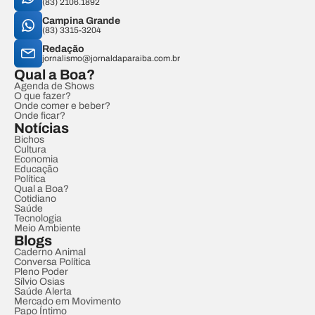
(83) 2106.1892
Campina Grande
(83) 3315-3204
Redação
jornalismo@jornaldaparaiba.com.br
Qual a Boa?
Agenda de Shows
O que fazer?
Onde comer e beber?
Onde ficar?
Notícias
Bichos
Cultura
Economia
Educação
Política
Qual a Boa?
Cotidiano
Saúde
Tecnologia
Meio Ambiente
Blogs
Caderno Animal
Conversa Política
Pleno Poder
Sílvio Osias
Saúde Alerta
Mercado em Movimento
Papo Íntimo