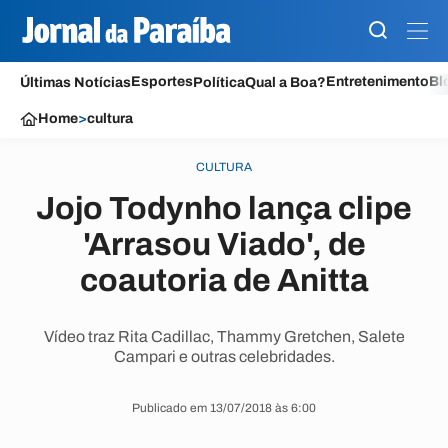
Esportes
Entretenimento
Bl
Últimas Notícias
Política
Qual a Boa?
Home
>
cultura
CULTURA
Jojo Todynho lança clipe
'Arrasou Viado', de
coautoria de Anitta
Vídeo traz Rita Cadillac, Thammy Gretchen, Salete
Campari e outras celebridades.
Publicado em 13/07/2018 às 6:00