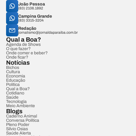
João Pessoa
(83) 2106.1892
Campina Grande
(83) 3315-3204
Redação
jornalismo@jornaldaparaiba.com.br
Qual a Boa?
Agenda de Shows
O que fazer?
Onde comer e beber?
Onde ficar?
Notícias
Bichos
Cultura
Economia
Educação
Política
Qual a Boa?
Cotidiano
Saúde
Tecnologia
Meio Ambiente
Blogs
Caderno Animal
Conversa Política
Pleno Poder
Sílvio Osias
Saúde Alerta