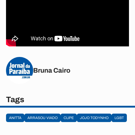
Bruna Cairo
Tags
ANITTA
ARRASOU VIADO
CLIPE
JOJO TODYNHO
LGBT