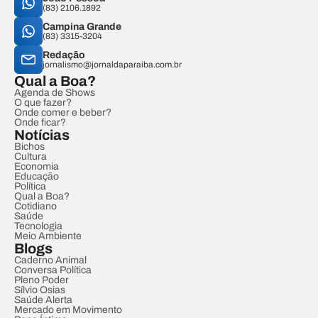
(83) 2106.1892
Campina Grande
(83) 3315-3204
Redação
jornalismo@jornaldaparaiba.com.br
Qual a Boa?
Agenda de Shows
O que fazer?
Onde comer e beber?
Onde ficar?
Notícias
Bichos
Cultura
Economia
Educação
Política
Qual a Boa?
Cotidiano
Saúde
Tecnologia
Meio Ambiente
Blogs
Caderno Animal
Conversa Política
Pleno Poder
Sílvio Osias
Saúde Alerta
Mercado em Movimento