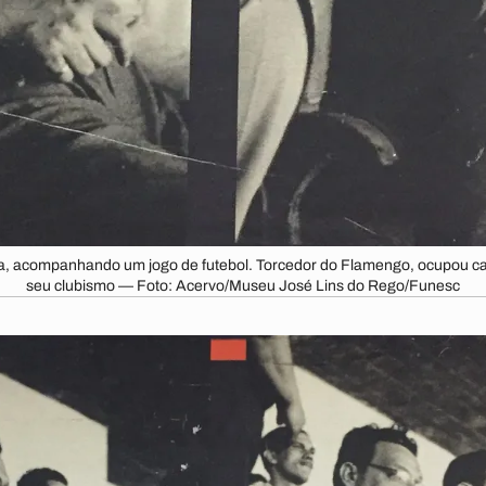
a, acompanhando um jogo de futebol. Torcedor do Flamengo, ocupou car
seu clubismo — Foto: Acervo/Museu José Lins do Rego/Funesc