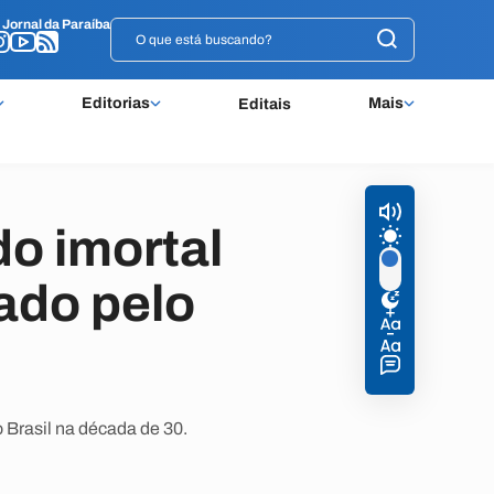
o
o
Jornal da Paraíba
Jornal da Paraíba
Editorias
Mais
Editais
o imortal
ado pelo
 Brasil na década de 30.