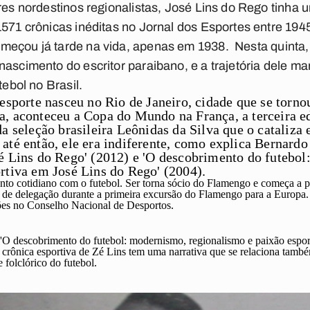
ores nordestinos regionalistas, José Lins do Rego tinha 
1571 crônicas inéditas no Jornal dos Esportes entre 1945
omeçou já tarde na vida, apenas em 1938.
Nesta quinta,
ascimento do escritor paraibano, e a trajetória dele mar
tebol no Brasil.
 esporte nasceu no Rio de Janeiro, cidade que se torno
, aconteceu a Copa do Mundo na França, a terceira e
a seleção brasileira Leônidas da Silva que o cataliza e
até então, ele era indiferente, como explica Bernard
é Lins do Rego' (2012) e 'O descobrimento do futebo
rtiva em José Lins do Rego' (2004).
nto cotidiano com o futebol. Ser torna sócio do Flamengo e começa a par
fe de delegação durante a primeira excursão do Flamengo para a Europa
ões no Conselho Nacional de Desportos.
'
O descobrimento do futebol: modernismo, regionalismo e paixão espo
rônica esportiva de Zé Lins tem uma narrativa que se relaciona tamb
 folclórico do futebol.