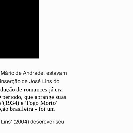
s, Mário de Andrade, estavam
 inserção de José Lins do
odução de romances já era
O período, que abrange suas
ê'(1934) e 'Fogo Morto'
ão brasileira - foi um
 Lins’ (2004) descrever seu