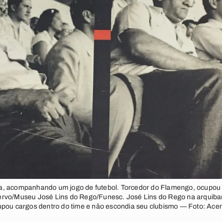
a, acompanhando um jogo de futebol. Torcedor do Flamengo, ocupou 
ervo/Museu José Lins do Rego/Funesc. José Lins do Rego na arqui
upou cargos dentro do time e não escondia seu clubismo — Foto: Ace