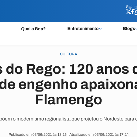
Siga 
Siga 
Entretenimento
Blogs
Qual a Boa?
CULTURA
s do Rego: 120 anos d
de engenho apaixon
Flamengo
põem o modernismo regionalista que projetou o Nordeste para o
Publicado em 03/06/2021 às 13:15 | Atualizado em 03/06/2021 às 17:14