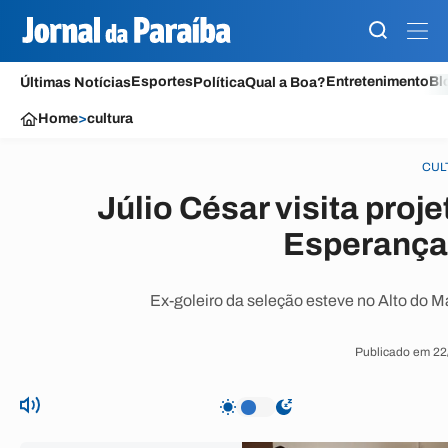
Esportes
Entretenimento
Bl
Últimas Notícias
Política
Qual a Boa?
Home
>
cultura
CUL
Júlio César visita proj
Esperança
Ex-goleiro da seleção esteve no Alto do M
Publicado em 22