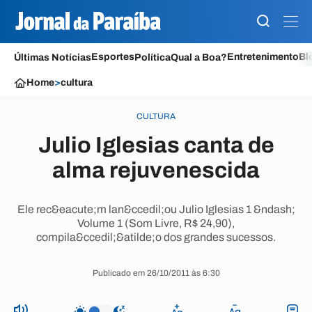
Esportes
Entretenimento
Bl
Últimas Notícias
Política
Qual a Boa?
Home
>
cultura
CULTURA
Julio Iglesias canta de
alma rejuvenescida
Ele rec&eacute;m lan&ccedil;ou Julio Iglesias 1 &ndash;
Volume 1 (Som Livre, R$ 24,90),
compila&ccedil;&atilde;o dos grandes sucessos.
Publicado em 26/10/2011 às 6:30