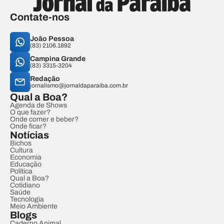
Contate-nos
João Pessoa
(83) 2106.1892
Campina Grande
(83) 3315-3204
Redação
jornalismo@jornaldaparaiba.com.br
Qual a Boa?
Agenda de Shows
O que fazer?
Onde comer e beber?
Onde ficar?
Notícias
Bichos
Cultura
Economia
Educação
Política
Qual a Boa?
Cotidiano
Saúde
Tecnologia
Meio Ambiente
Blogs
Caderno Animal