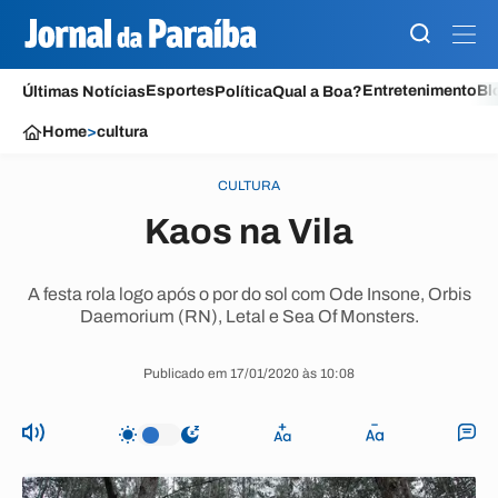
Esportes
Entretenimento
Bl
Últimas Notícias
Política
Qual a Boa?
Home
>
cultura
CULTURA
Kaos na Vila
A festa rola logo após o por do sol com Ode Insone, Orbis
Daemorium (RN), Letal e Sea Of Monsters.
Publicado em 17/01/2020 às 10:08