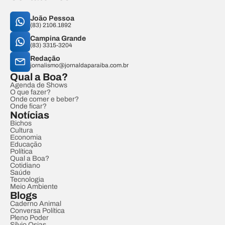
João Pessoa
(83) 2106.1892
Campina Grande
(83) 3315-3204
Redação
jornalismo@jornaldaparaiba.com.br
Qual a Boa?
Agenda de Shows
O que fazer?
Onde comer e beber?
Onde ficar?
Notícias
Bichos
Cultura
Economia
Educação
Política
Qual a Boa?
Cotidiano
Saúde
Tecnologia
Meio Ambiente
Blogs
Caderno Animal
Conversa Política
Pleno Poder
Sílvio Osias