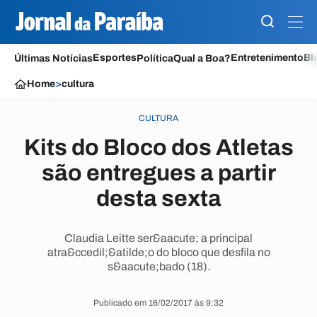
Esportes
Entretenimento
Bl
Últimas Notícias
Política
Qual a Boa?
Home
>
cultura
CULTURA
Kits do Bloco dos Atletas
são entregues a partir
desta sexta
Claudia Leitte ser&aacute; a principal
atra&ccedil;&atilde;o do bloco que desfila no
s&aacute;bado (18).
Publicado em 16/02/2017 às 9:32