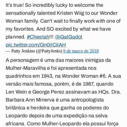
It’s true! So incredibly lucky to welcome the
sensationally talented Kristen Wiig to our Wonder
Woman family. Can't wait to finally work with one of
my favorites. And SO excited by what we have
planned.
#Cheetah
!!!
@GalGadot
pic.twitter.com/Gn0jICiIAH
— Patty Jenkins (@PattyJenks)
9 de março de 2018
A personagem é uma das maiores inimigas da
Mulher-Maravilha e foi apresentada nos
quadrinhos em 1943, na Wonder Woman #6. A sua
versão mais famosa, porém, é de 1987, quando
Len Wein e George Perez assinavam as HQs. Dra.
Barbara Ann Minerva é uma antropologista
britânica e herdeira que ganha os poderes do
Leopardo depois de uma expedição na selva
africana. Como Mulher-Leopardo ela possui força