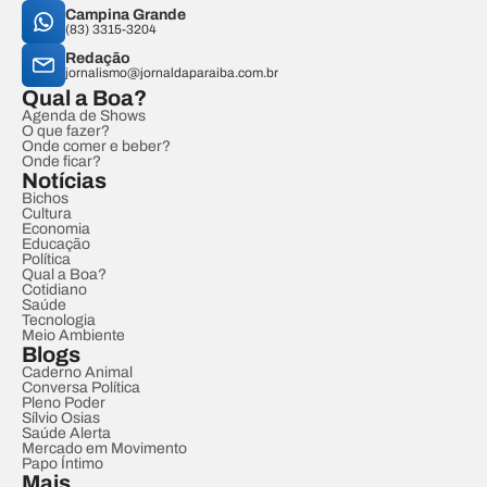
Campina Grande
(83) 3315-3204
Redação
jornalismo@jornaldaparaiba.com.br
Qual a Boa?
Agenda de Shows
O que fazer?
Onde comer e beber?
Onde ficar?
Notícias
Bichos
Cultura
Economia
Educação
Política
Qual a Boa?
Cotidiano
Saúde
Tecnologia
Meio Ambiente
Blogs
Caderno Animal
Conversa Política
Pleno Poder
Sílvio Osias
Saúde Alerta
Mercado em Movimento
Papo Íntimo
Mais