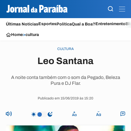
Esportes
Entretenimento
Bl
Últimas Notícias
Política
Qual a Boa?
Home
>
cultura
CULTURA
Leo Santana
A noite conta também com o som da Pegado, Beleza
Pura e DJ Flar.
Publicado em 15/06/2019 às 15:20