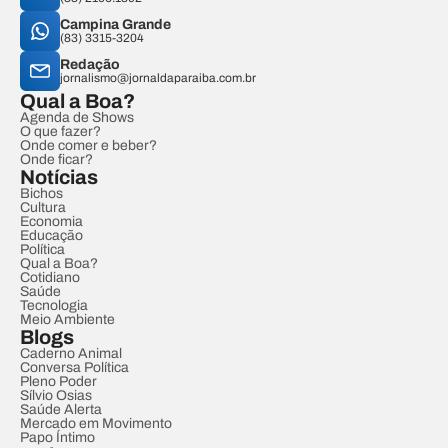
Campina Grande
(83) 3315-3204
Redação
jornalismo@jornaldaparaiba.com.br
Qual a Boa?
Agenda de Shows
O que fazer?
Onde comer e beber?
Onde ficar?
Notícias
Bichos
Cultura
Economia
Educação
Política
Qual a Boa?
Cotidiano
Saúde
Tecnologia
Meio Ambiente
Blogs
Caderno Animal
Conversa Política
Pleno Poder
Sílvio Osias
Saúde Alerta
Mercado em Movimento
Papo Íntimo