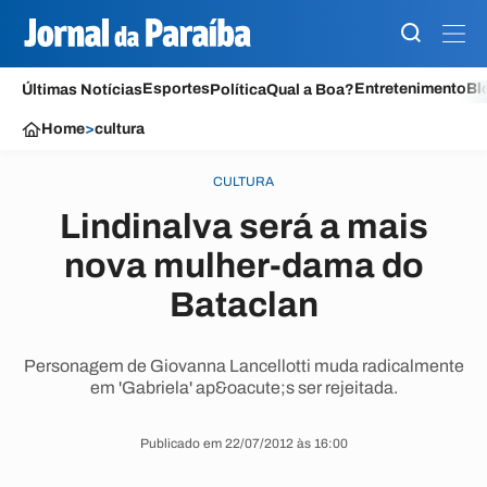
Esportes
Entretenimento
Bl
Últimas Notícias
Política
Qual a Boa?
Home
>
cultura
CULTURA
Lindinalva será a mais
nova mulher-dama do
Bataclan
Personagem de Giovanna Lancellotti muda radicalmente
em 'Gabriela' ap&oacute;s ser rejeitada.
Publicado em 22/07/2012 às 16:00