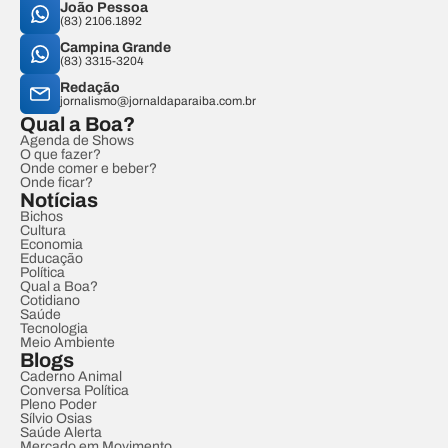
João Pessoa
(83) 2106.1892
Campina Grande
(83) 3315-3204
Redação
jornalismo@jornaldaparaiba.com.br
Qual a Boa?
Agenda de Shows
O que fazer?
Onde comer e beber?
Onde ficar?
Notícias
Bichos
Cultura
Economia
Educação
Política
Qual a Boa?
Cotidiano
Saúde
Tecnologia
Meio Ambiente
Blogs
Caderno Animal
Conversa Política
Pleno Poder
Sílvio Osias
Saúde Alerta
Mercado em Movimento