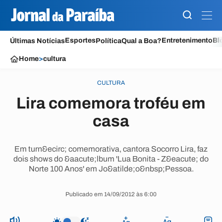
Esportes
Entretenimento
Bl
Últimas Notícias
Política
Qual a Boa?
Home
>
cultura
CULTURA
Lira comemora troféu em
casa
Em turn&ecirc; comemorativa, cantora Socorro Lira, faz
dois shows do &aacute;lbum 'Lua Bonita - Z&eacute; do
Norte 100 Anos' em Jo&atilde;o&nbsp;Pessoa.
Publicado em 14/09/2012 às 6:00