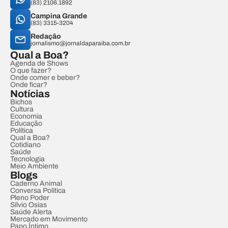
(83) 2106.1892
Campina Grande
(83) 3315-3204
Redação
jornalismo@jornaldaparaiba.com.br
Qual a Boa?
Agenda de Shows
O que fazer?
Onde comer e beber?
Onde ficar?
Notícias
Bichos
Cultura
Economia
Educação
Política
Qual a Boa?
Cotidiano
Saúde
Tecnologia
Meio Ambiente
Blogs
Caderno Animal
Conversa Política
Pleno Poder
Sílvio Osias
Saúde Alerta
Mercado em Movimento
Papo Íntimo