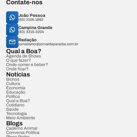
Contate-nos
João Pessoa
(83) 2106.1892
Campina Grande
(83) 3315-3204
Redação
jornalismo@jornaldaparaiba.com.br
Qual a Boa?
Agenda de Shows
O que fazer?
Onde comer e beber?
Onde ficar?
Notícias
Bichos
Cultura
Economia
Educação
Política
Qual a Boa?
Cotidiano
Saúde
Tecnologia
Meio Ambiente
Blogs
Caderno Animal
Conversa Política
Pleno Poder