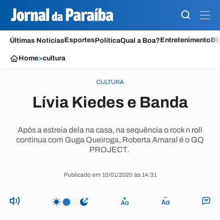
Esportes
Entretenimento
Bl
Últimas Notícias
Política
Qual a Boa?
Home
>
cultura
CULTURA
Lívia Kiedes e Banda
Após a estreia dela na casa, na sequência o rock n roll
continua com Guga Queiroga, Roberta Amaral é o GQ
PROJECT.
Publicado em 10/01/2020 às 14:31