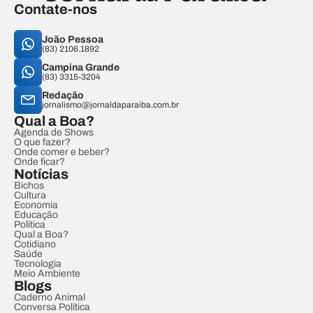
Contate-nos
João Pessoa
(83) 2106.1892
Campina Grande
(83) 3315-3204
Redação
jornalismo@jornaldaparaiba.com.br
Qual a Boa?
Agenda de Shows
O que fazer?
Onde comer e beber?
Onde ficar?
Notícias
Bichos
Cultura
Economia
Educação
Política
Qual a Boa?
Cotidiano
Saúde
Tecnologia
Meio Ambiente
Blogs
Caderno Animal
Conversa Política