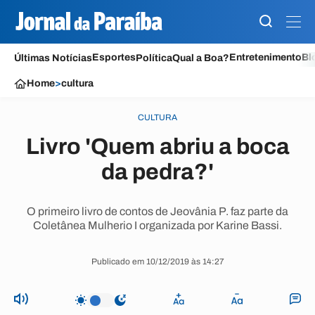
Esportes
Entretenimento
Bl
Últimas Notícias
Política
Qual a Boa?
Home
>
cultura
CULTURA
Livro 'Quem abriu a boca
da pedra?'
O primeiro livro de contos de Jeovânia P. faz parte da
Coletânea Mulherio I organizada por Karine Bassi.
Publicado em 10/12/2019 às 14:27