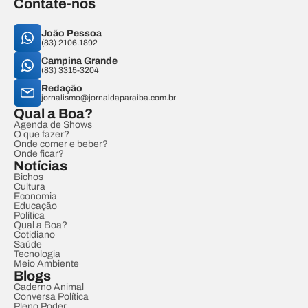
Contate-nos
João Pessoa
(83) 2106.1892
Campina Grande
(83) 3315-3204
Redação
jornalismo@jornaldaparaiba.com.br
Qual a Boa?
Agenda de Shows
O que fazer?
Onde comer e beber?
Onde ficar?
Notícias
Bichos
Cultura
Economia
Educação
Política
Qual a Boa?
Cotidiano
Saúde
Tecnologia
Meio Ambiente
Blogs
Caderno Animal
Conversa Política
Pleno Poder